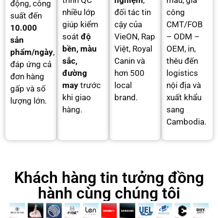
trình QC
nghiệm
,
mẫu, gia
động, công
nhiều lớp
đối tác tin
công
suất đến
giúp kiểm
cậy của
CMT/FOB
10.000
soát
độ
VieON, Rap
– ODM –
sản
bền, màu
Việt, Royal
OEM, in,
phẩm/ngày
,
sắc,
Canin và
thêu đến
đáp ứng cả
đường
hơn 500
logistics
đơn hàng
may
trước
local
nội địa và
gấp và số
khi giao
brand.
xuất khẩu
lượng lớn.
hàng.
sang
Cambodia.
Khách hàng tin tưởng đồng
hành cùng chúng tôi