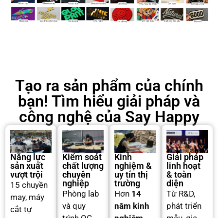
Tạo ra sản phẩm của chính
bạn! Tìm hiểu giải pháp và
công nghệ của Say Happy
Năng lực
Kiểm soát
Kinh
Giải pháp
sản xuất
chất lượng
nghiệm &
linh hoạt
vượt trội
chuyên
uy tín thị
& toàn
nghiệp
trường
diện
15 chuyền
Phòng lab
Hơn
14
Từ R&D,
may, máy
và quy
năm kinh
phát triển
cắt tự