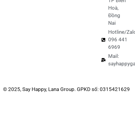
TP Biên
Hoà,
Đồng
Nai
Hotline/Zal
096 441
6969
Mail:
sayhappyg
© 2025, Say Happy, Lana Group. GPKD số: 0315421629