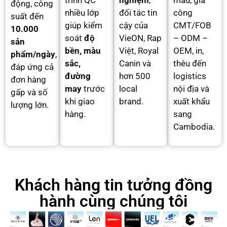
trình QC
nghiệm
,
mẫu, gia
động, công
nhiều lớp
đối tác tin
công
suất đến
giúp kiểm
cậy của
CMT/FOB
10.000
soát
độ
VieON, Rap
– ODM –
sản
bền, màu
Việt, Royal
OEM, in,
phẩm/ngày
,
sắc,
Canin và
thêu đến
đáp ứng cả
đường
hơn 500
logistics
đơn hàng
may
trước
local
nội địa và
gấp và số
khi giao
brand.
xuất khẩu
lượng lớn.
hàng.
sang
Cambodia.
Khách hàng tin tưởng đồng
hành cùng chúng tôi