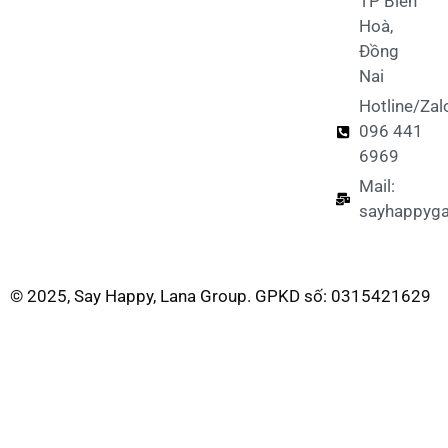
TP Biên
Hoà,
Đồng
Nai
Hotline/Zal
096 441
6969
Mail:
sayhappyg
© 2025, Say Happy, Lana Group. GPKD số: 0315421629