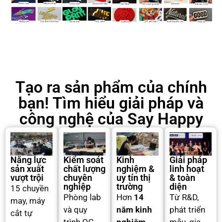
Tạo ra sản phẩm của chính
bạn! Tìm hiểu giải pháp và
công nghệ của Say Happy
Năng lực
Kiểm soát
Kinh
Giải pháp
sản xuất
chất lượng
nghiệm &
linh hoạt
vượt trội
chuyên
uy tín thị
& toàn
nghiệp
trường
diện
15 chuyền
Phòng lab
Hơn
14
Từ R&D,
may, máy
và quy
năm kinh
phát triển
cắt tự