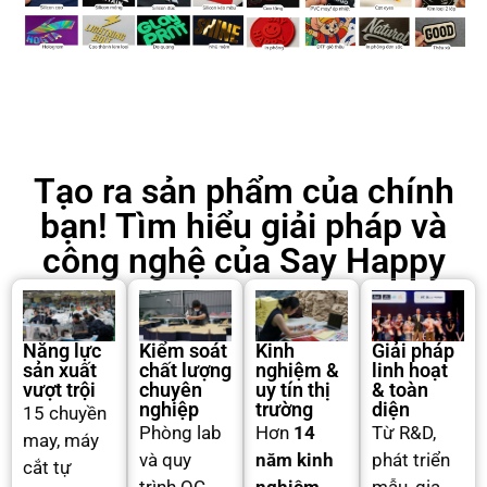
Tạo ra sản phẩm của chính
bạn! Tìm hiểu giải pháp và
công nghệ của Say Happy
Năng lực
Kiểm soát
Kinh
Giải pháp
sản xuất
chất lượng
nghiệm &
linh hoạt
vượt trội
chuyên
uy tín thị
& toàn
nghiệp
trường
diện
15 chuyền
Phòng lab
Hơn
14
Từ R&D,
may, máy
và quy
năm kinh
phát triển
cắt tự