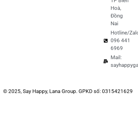
TP Biên
Hoà,
Đồng
Nai
Hotline/Zal
096 441
6969
Mail:
sayhappyg
© 2025, Say Happy, Lana Group. GPKD số: 0315421629