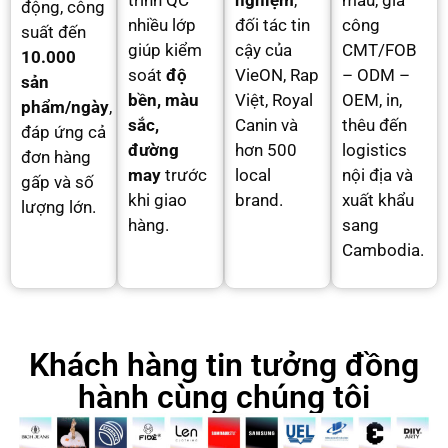
trình QC
nghiệm
,
mẫu, gia
động, công
nhiều lớp
đối tác tin
công
suất đến
giúp kiểm
cậy của
CMT/FOB
10.000
soát
độ
VieON, Rap
– ODM –
sản
bền, màu
Việt, Royal
OEM, in,
phẩm/ngày
,
sắc,
Canin và
thêu đến
đáp ứng cả
đường
hơn 500
logistics
đơn hàng
may
trước
local
nội địa và
gấp và số
khi giao
brand.
xuất khẩu
lượng lớn.
hàng.
sang
Cambodia.
Khách hàng tin tưởng đồng
hành cùng chúng tôi