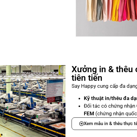
Xưởng in & thêu 
tiên tiến
Say Happy cung cấp đa dạng 
Kỹ thuật in/thêu đa d
Đối tác có chứng nhận
FEM
(chứng nhận quốc 
Xem mẫu in & thêu thực t