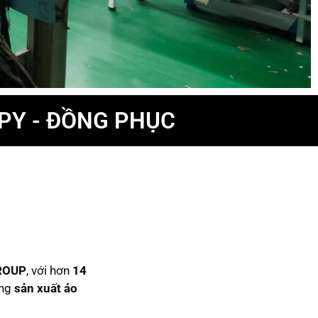
PPY - ĐỒNG PHỤC
ROUP
, với hơn
14
ong
sản xuất áo