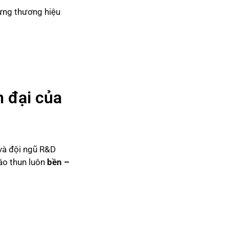
dựng thương hiệu
n đại của
và đội ngũ R&D
 áo thun luôn
bền –