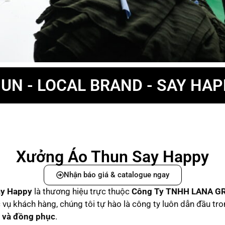
UN - LOCAL BRAND - SAY HA
Xưởng Áo Thun Say Happy
Nhận báo giá & catalogue ngay
ay Happy
là thương hiệu trực thuộc
C
ông Ty TNHH LANA G
vụ khách hàng, chúng tôi tự hào là công ty luôn dẫn đầu tr
d và đồng phục
.