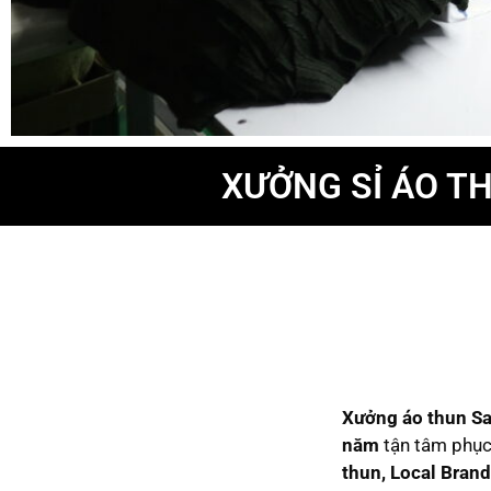
XƯỞNG SỈ ÁO TH
Xưởng áo thun S
năm
tận tâm phục 
thun, Local Bran