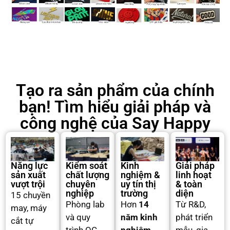
Tạo ra sản phẩm của chính
bạn! Tìm hiểu giải pháp và
công nghệ của Say Happy
Năng lực
Kiểm soát
Kinh
Giải pháp
sản xuất
chất lượng
nghiệm &
linh hoạt
vượt trội
chuyên
uy tín thị
& toàn
nghiệp
trường
diện
15 chuyền
Phòng lab
Hơn
14
Từ R&D,
may, máy
và quy
năm kinh
phát triển
cắt tự