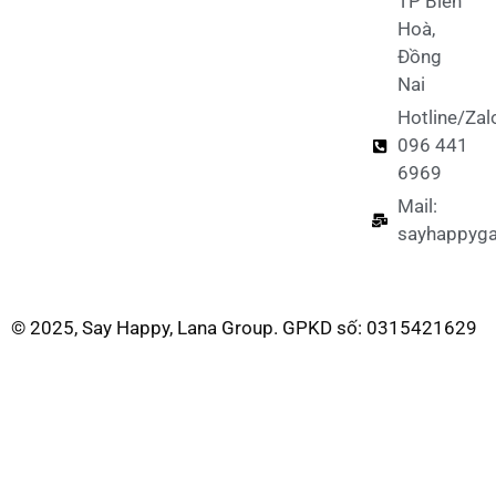
TP Biên
Hoà,
Đồng
Nai
Hotline/Zal
096 441
6969
Mail:
sayhappyg
© 2025, Say Happy, Lana Group. GPKD số: 0315421629