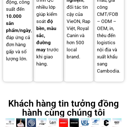
trình QC
nghiệm
,
mẫu, gia
động, công
nhiều lớp
đối tác tin
công
suất đến
giúp kiểm
cậy của
CMT/FOB
10.000
soát
độ
VieON, Rap
– ODM –
sản
bền, màu
Việt, Royal
OEM, in,
phẩm/ngày
,
sắc,
Canin và
thêu đến
đáp ứng cả
đường
hơn 500
logistics
đơn hàng
may
trước
local
nội địa và
gấp và số
khi giao
brand.
xuất khẩu
lượng lớn.
hàng.
sang
Cambodia.
Khách hàng tin tưởng đồng
hành cùng chúng tôi