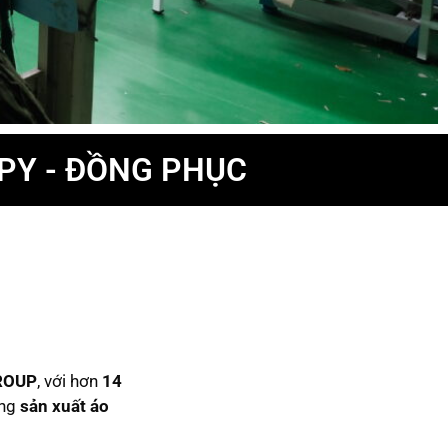
PPY - ĐỒNG PHỤC
ROUP
, với hơn
14
ong
sản xuất áo