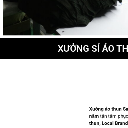
XƯỞNG SỈ ÁO TH
Xưởng áo thun S
năm
tận tâm phục 
thun, Local Bran