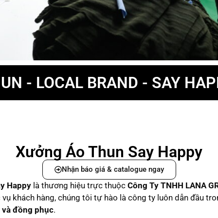
UN - LOCAL BRAND - SAY HA
Xưởng Áo Thun Say Happy
Nhận báo giá & catalogue ngay
ay Happy
là thương hiệu trực thuộc
C
ông Ty TNHH LANA G
vụ khách hàng, chúng tôi tự hào là công ty luôn dẫn đầu tr
d và đồng phục
.