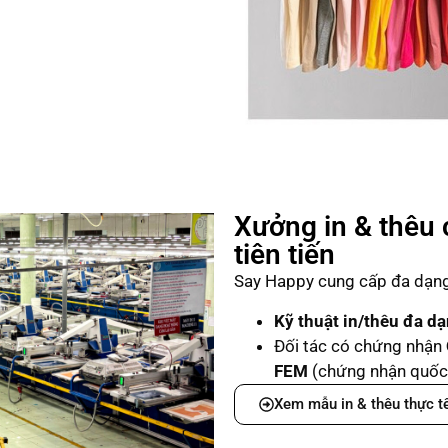
Xưởng in & thêu 
tiên tiến
Say Happy cung cấp đa dạng 
Kỹ thuật in/thêu đa d
Đối tác có chứng nhận
FEM
(chứng nhận quốc 
Xem mẫu in & thêu thực t