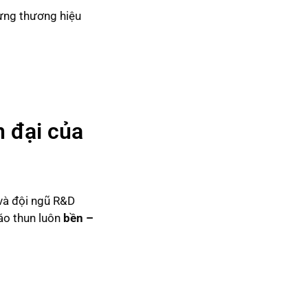
dựng thương hiệu
n đại của
và đội ngũ R&D
 áo thun luôn
bền –