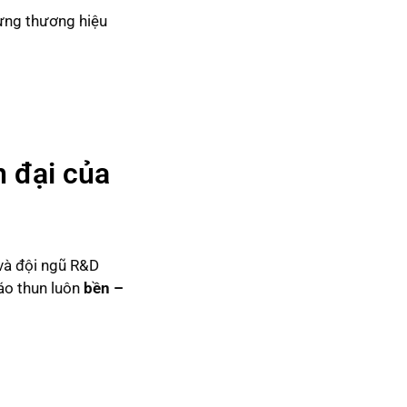
dựng thương hiệu
n đại của
và đội ngũ R&D
 áo thun luôn
bền –