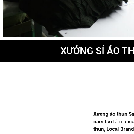
XƯỞNG SỈ ÁO TH
Xưởng áo thun S
năm
tận tâm phục 
thun, Local Bran