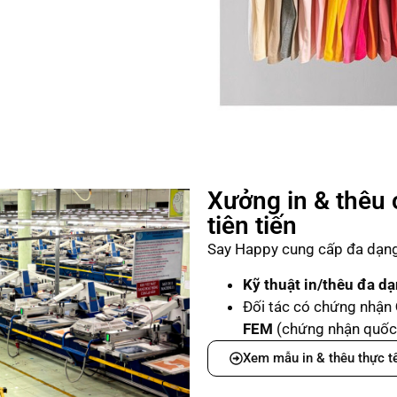
Xưởng in & thêu 
tiên tiến
Say Happy cung cấp đa dạng 
Kỹ thuật in/thêu đa d
Đối tác có chứng nhận
FEM
(chứng nhận quốc 
Xem mẫu in & thêu thực t