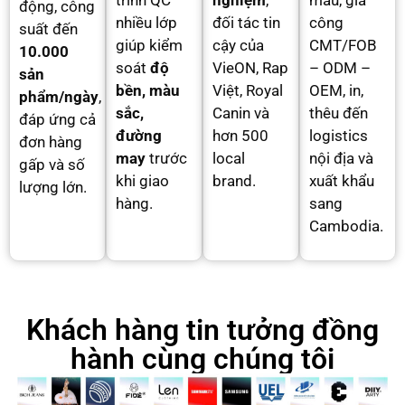
trình QC
nghiệm
,
mẫu, gia
động, công
nhiều lớp
đối tác tin
công
suất đến
giúp kiểm
cậy của
CMT/FOB
10.000
soát
độ
VieON, Rap
– ODM –
sản
bền, màu
Việt, Royal
OEM, in,
phẩm/ngày
,
sắc,
Canin và
thêu đến
đáp ứng cả
đường
hơn 500
logistics
đơn hàng
may
trước
local
nội địa và
gấp và số
khi giao
brand.
xuất khẩu
lượng lớn.
hàng.
sang
Cambodia.
Khách hàng tin tưởng đồng
hành cùng chúng tôi