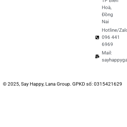
TP Biên
Hoà,
Đồng
Nai
Hotline/Zal
096 441
6969
Mail:
sayhappyg
© 2025, Say Happy, Lana Group. GPKD số: 0315421629