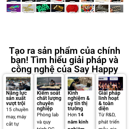
Tạo ra sản phẩm của chính
bạn! Tìm hiểu giải pháp và
công nghệ của Say Happy
Năng lực
Kiểm soát
Kinh
Giải pháp
sản xuất
chất lượng
nghiệm &
linh hoạt
vượt trội
chuyên
uy tín thị
& toàn
nghiệp
trường
diện
15 chuyền
Phòng lab
Hơn
14
Từ R&D,
may, máy
và quy
năm kinh
phát triển
cắt tự