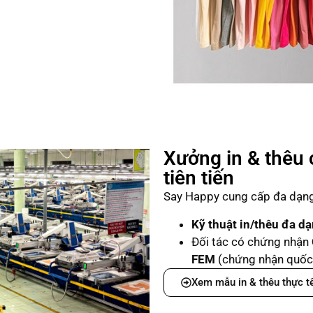
Xưởng in & thêu 
tiên tiến
Say Happy cung cấp đa dạng 
Kỹ thuật in/thêu đa d
Đối tác có chứng nhận
FEM
(chứng nhận quốc 
Xem mẫu in & thêu thực t