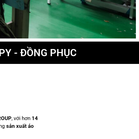
PPY - ĐỒNG PHỤC
ROUP
, với hơn
14
ong
sản xuất áo