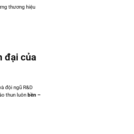
dựng thương hiệu
n đại của
và đội ngũ R&D
 áo thun luôn
bền –