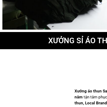
XƯỞNG SỈ ÁO TH
Xưởng áo thun S
năm
tận tâm phục 
thun, Local Bran