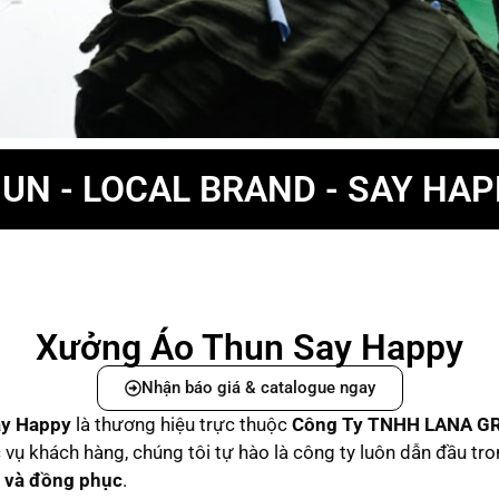
UN - LOCAL BRAND - SAY HA
Xưởng Áo Thun Say Happy
Nhận báo giá & catalogue ngay
ay Happy
là thương hiệu trực thuộc
C
ông Ty TNHH LANA G
vụ khách hàng, chúng tôi tự hào là công ty luôn dẫn đầu tr
d và đồng phục
.