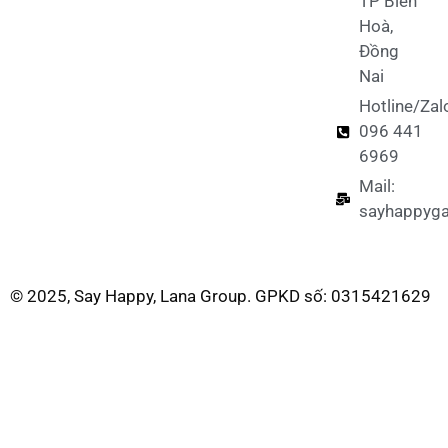
TP Biên
Hoà,
Đồng
Nai
Hotline/Zal
096 441
6969
Mail:
sayhappyg
© 2025, Say Happy, Lana Group. GPKD số: 0315421629