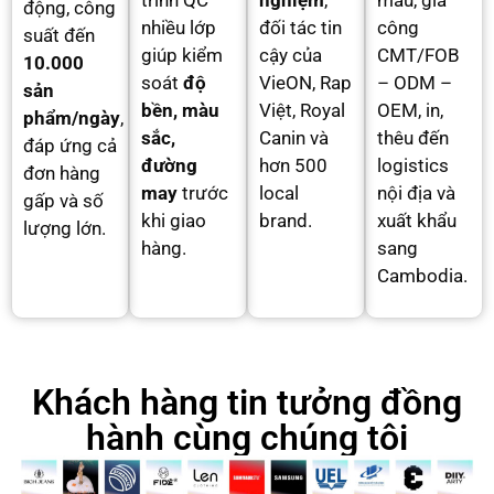
trình QC
nghiệm
,
mẫu, gia
động, công
nhiều lớp
đối tác tin
công
suất đến
giúp kiểm
cậy của
CMT/FOB
10.000
soát
độ
VieON, Rap
– ODM –
sản
bền, màu
Việt, Royal
OEM, in,
phẩm/ngày
,
sắc,
Canin và
thêu đến
đáp ứng cả
đường
hơn 500
logistics
đơn hàng
may
trước
local
nội địa và
gấp và số
khi giao
brand.
xuất khẩu
lượng lớn.
hàng.
sang
Cambodia.
Khách hàng tin tưởng đồng
hành cùng chúng tôi