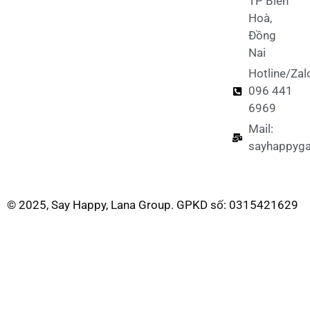
TP Biên
Hoà,
Đồng
Nai
Hotline/Zal
096 441
6969
Mail:
sayhappyg
© 2025, Say Happy, Lana Group. GPKD số: 0315421629