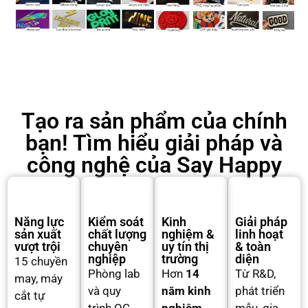
Tạo ra sản phẩm của chính
bạn! Tìm hiểu giải pháp và
công nghệ của Say Happy
Năng lực
Kiểm soát
Kinh
Giải pháp
sản xuất
chất lượng
nghiệm &
linh hoạt
vượt trội
chuyên
uy tín thị
& toàn
nghiệp
trường
diện
15 chuyền
Phòng lab
Hơn
14
Từ R&D,
may, máy
và quy
năm kinh
phát triển
cắt tự