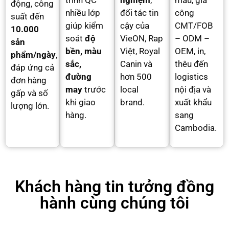
trình QC
nghiệm
,
mẫu, gia
động, công
nhiều lớp
đối tác tin
công
suất đến
giúp kiểm
cậy của
CMT/FOB
10.000
soát
độ
VieON, Rap
– ODM –
sản
bền, màu
Việt, Royal
OEM, in,
phẩm/ngày
,
sắc,
Canin và
thêu đến
đáp ứng cả
đường
hơn 500
logistics
đơn hàng
may
trước
local
nội địa và
gấp và số
khi giao
brand.
xuất khẩu
lượng lớn.
hàng.
sang
Cambodia.
Khách hàng tin tưởng đồng
hành cùng chúng tôi