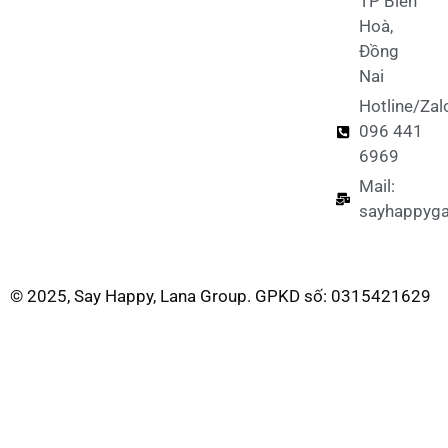
TP Biên
Hoà,
Đồng
Nai
Hotline/Zal
096 441
6969
Mail:
sayhappyg
© 2025, Say Happy, Lana Group. GPKD số: 0315421629