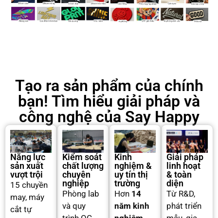
Tạo ra sản phẩm của chính
bạn! Tìm hiểu giải pháp và
công nghệ của Say Happy
Năng lực
Kiểm soát
Kinh
Giải pháp
sản xuất
chất lượng
nghiệm &
linh hoạt
vượt trội
chuyên
uy tín thị
& toàn
nghiệp
trường
diện
15 chuyền
Phòng lab
Hơn
14
Từ R&D,
may, máy
và quy
năm kinh
phát triển
cắt tự