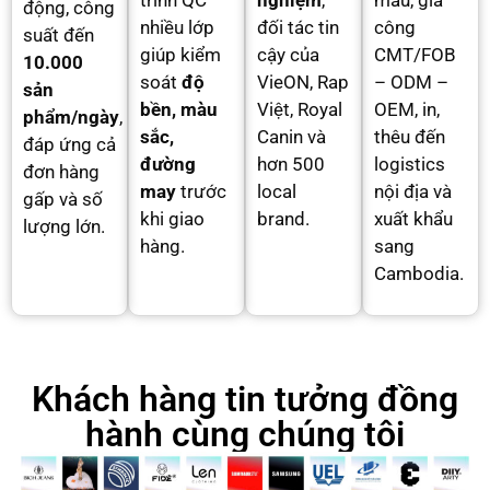
trình QC
nghiệm
,
mẫu, gia
động, công
nhiều lớp
đối tác tin
công
suất đến
giúp kiểm
cậy của
CMT/FOB
10.000
soát
độ
VieON, Rap
– ODM –
sản
bền, màu
Việt, Royal
OEM, in,
phẩm/ngày
,
sắc,
Canin và
thêu đến
đáp ứng cả
đường
hơn 500
logistics
đơn hàng
may
trước
local
nội địa và
gấp và số
khi giao
brand.
xuất khẩu
lượng lớn.
hàng.
sang
Cambodia.
Khách hàng tin tưởng đồng
hành cùng chúng tôi