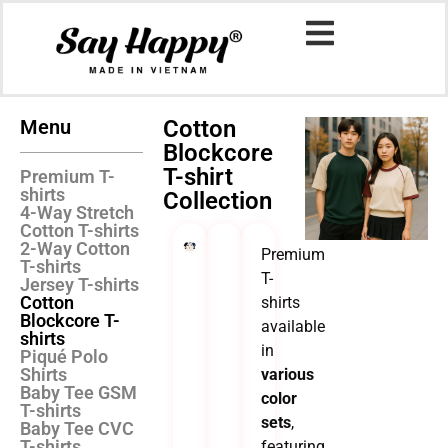
Menu
Cotton
Blockcore
T-shirt
Premium T-
shirts
Collection
4-Way Stretch
Cotton T-shirts
2-Way Cotton
Premium
T-shirts
T-
Jersey T-shirts
Cotton
shirts
Blockcore T-
available
shirts
in
Piqué Polo
Shirts
various
Baby Tee GSM
color
T-shirts
sets
,
Baby Tee CVC
T-shirts
featuring