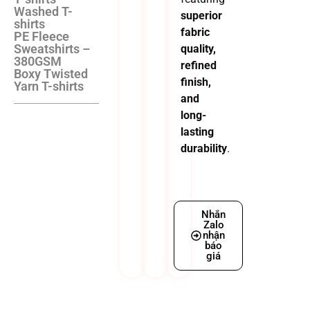
Washed T-
superior
shirts
fabric
PE Fleece
Sweatshirts –
quality,
380GSM
refined
Boxy Twisted
finish,
Yarn T-shirts
and
long-
lasting
durability
.
Nhắn
Zalo
nhận
báo
giá