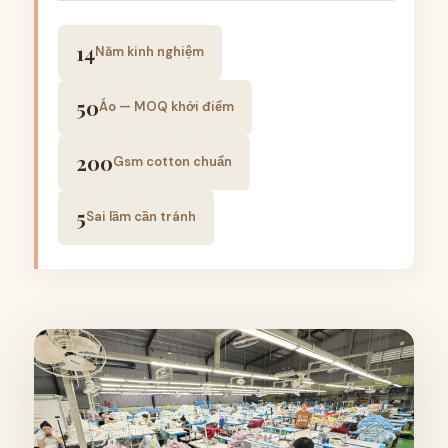
14
Năm kinh nghiệm
50
Áo — MOQ khởi điểm
200
Gsm cotton chuẩn
5
Sai lầm cần tránh