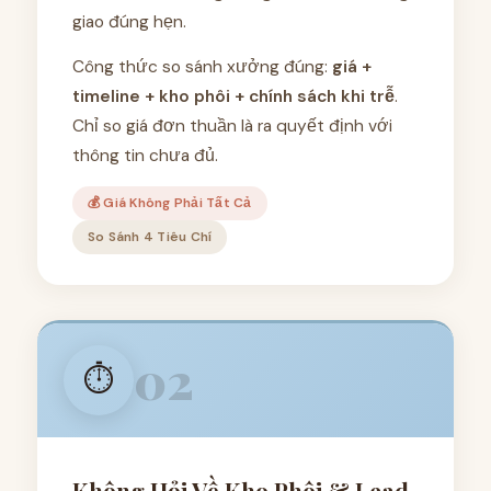
giao đúng hẹn.
Công thức so sánh xưởng đúng:
giá +
timeline + kho phôi + chính sách khi trễ
.
Chỉ so giá đơn thuần là ra quyết định với
thông tin chưa đủ.
💰 Giá Không Phải Tất Cả
So Sánh 4 Tiêu Chí
02
⏱️
Không Hỏi Về Kho Phôi & Lead