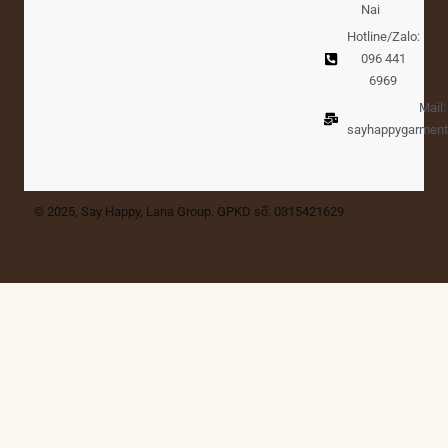
Nai
Hotline/Zalo:
096 441
6969
Mail:
sayhappygarmen
© 2025, Say Happy, Lana Group. GPKD số: 0315421629