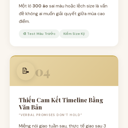
Một lô
300 áo
sai màu hoặc lệch size là vấn
đề không ai muốn giải quyết giữa mùa cao
điểm.
🎨 Test Màu Trước
Kiểm Size Kỹ
04
📝
Thiếu Cam Kết Timeline Bằng
Văn Bản
“VERBAL PROMISES DON’T HOLD”
Miệng nói giao tuần sau, thực tế giao sau 3