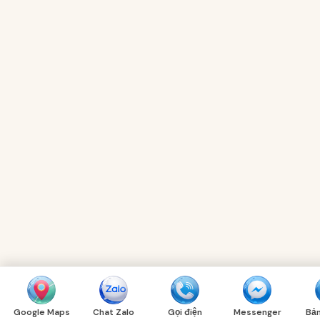
Google Maps
Chat Zalo
Gọi điện
Messenger
Bản