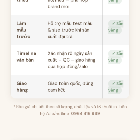
Sàng
brand mới
Làm
Hỗ trợ mẫu test màu
✓ Sẵn
mẫu
& size trước khi sản
Sàng
trước
xuất đại trà
Timeline
Xác nhận rõ ngày sản
✓ Sẵn
văn bản
xuất – QC – giao hàng
Sàng
qua hợp đồng/Zalo
Giao
Giao toàn quốc, đúng
✓ Sẵn
hàng
cam kết
Sàng
* Báo giá chi tiết theo số lượng, chất liệu và kỹ thuật in. Liên
hệ Zalo/hotline:
0964 416 969