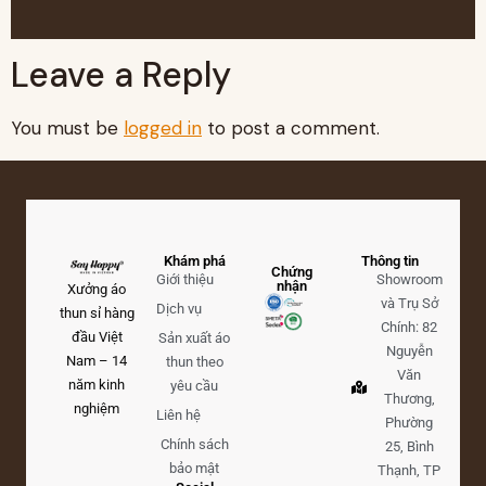
Leave a Reply
You must be
logged in
to post a comment.
Khám phá
Thông tin
Chứng
Giới thiệu
Showroom
nhận
Xưởng áo
và Trụ Sở
Dịch vụ
thun sỉ hàng
Chính: 82
đầu Việt
Sản xuất áo
Nguyễn
Nam – 14
thun theo
Văn
năm kinh
yêu cầu
Thương,
nghiệm
Liên hệ
Phường
Chính sách
25, Bình
bảo mật
Thạnh, TP