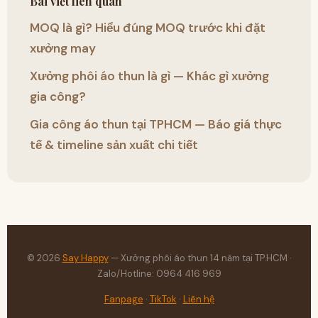
Bài viết liên quan
MOQ là gì? Hiểu đúng MOQ trước khi đặt
xưởng may
Xưởng phôi áo thun là gì — Khác gì xưởng
gia công?
Gia công áo thun tại TPHCM — Báo giá thực
tế & timeline sản xuất chi tiết
© 2026
Say Happy
— Xưởng phôi áo thun 14 năm tại TP.HCM ·
Zalo/Hotline: 0964 416 969
Fanpage
·
TikTok
·
Liên hệ