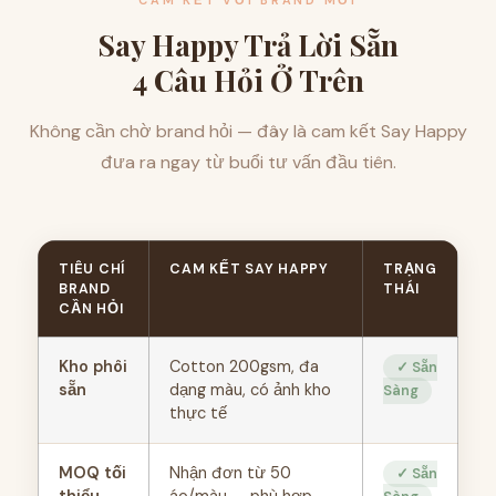
Say Happy Trả Lời Sẵn
4 Câu Hỏi Ở Trên
Không cần chờ brand hỏi — đây là cam kết Say Happy
đưa ra ngay từ buổi tư vấn đầu tiên.
TIÊU CHÍ
CAM KẾT SAY HAPPY
TRẠNG
BRAND
THÁI
CẦN HỎI
Kho phôi
Cotton 200gsm, đa
✓ Sẵn
sẵn
dạng màu, có ảnh kho
Sàng
thực tế
MOQ tối
Nhận đơn từ 50
✓ Sẵn
thiểu
áo/màu — phù hợp