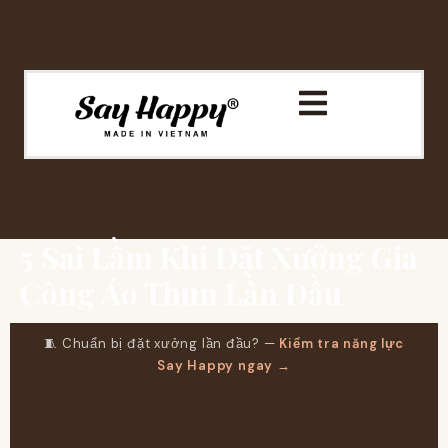
5 Sai Lầm Khi Đặt Xưởng Gia
Công Áo Thun Lần Đầu
🧵 Chuẩn bị đặt xưởng lần đầu? —
Kiểm tra năng lực
Say Happy ngay →