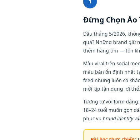
1
Đừng Chọn Áo 
Đầu tháng 5/2026, không 
quả? Những brand giữ n
thêm hàng tím — tồn kh
Màu viral trên social m
màu bán ổn định nhất t
feed nhưng luôn có khác
mới kịp tận dụng lợi thế
Tương tự với form dáng:
18–24 tuổi muốn gọn dán
phục vụ
brand identity và
Bài học thực chiến:
T