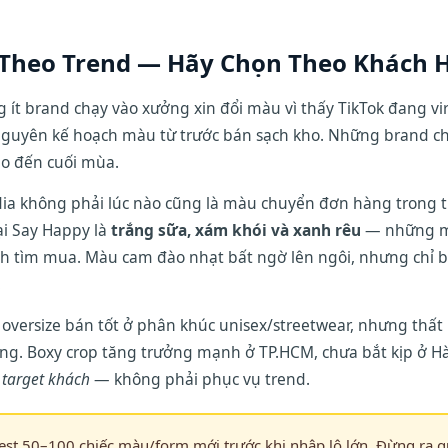
Theo Trend — Hãy Chọn Theo Khách 
ít brand chạy vào xưởng xin đổi màu vì thấy TikTok đang vir
guyên kế hoạch màu từ trước bán sạch kho. Những brand ch
o đến cuối mùa.
edia không phải lúc nào cũng là màu chuyển đơn hàng trong 
ại Say Happy là
trắng sữa, xám khói và xanh rêu
— những mà
h tìm mua. Màu cam đào nhạt bất ngờ lên ngôi, nhưng chỉ b
.
 oversize bán tốt ở phân khúc unisex/streetwear, nhưng thất
g. Boxy crop tăng trưởng mạnh ở TP.HCM, chưa bắt kịp ở H
 target khách
— không phải phục vụ trend.
est 50–100 chiếc màu/form mới trước khi nhập lô lớn. Đừng ra 