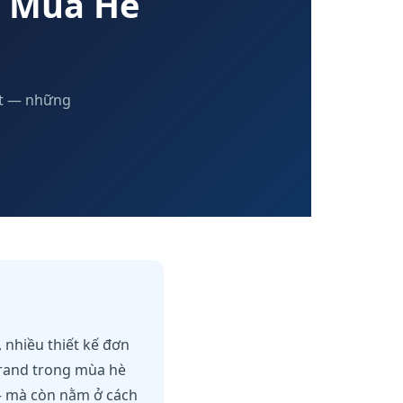
u Mùa Hè
ất — những
 nhiều thiết kế đơn
 Brand trong mùa hè
— mà còn nằm ở cách