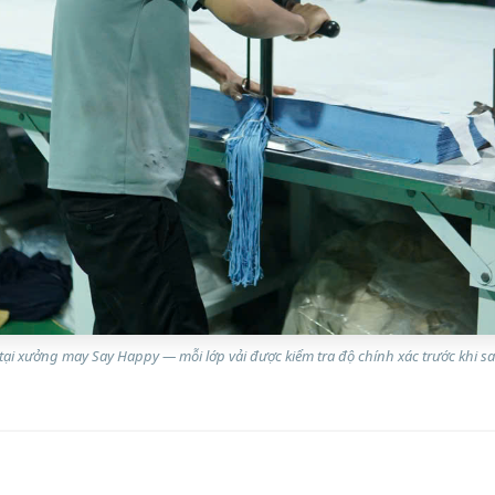
 tại xưởng may Say Happy — mỗi lớp vải được kiểm tra độ chính xác trước khi 