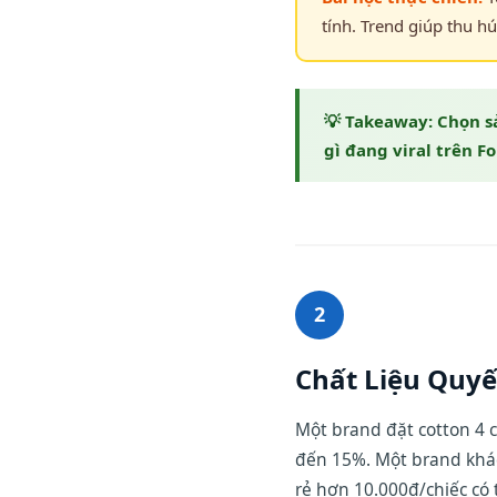
tính. Trend giúp thu h
Chọn s
gì đang viral trên F
2
Chất Liệu Quyế
Một brand đặt cotton 4 c
đến 15%. Một brand khác
rẻ hơn 10.000đ/chiếc có 