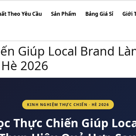
uất Theo Yêu Cầu
Sản Phẩm
Bảng Giá Sỉ
Giới 
iến Giúp Local Brand L
 Hè 2026
KINH NGHIỆM THỰC CHIẾN · HÈ 2026
ọc Thực Chiến Giúp Loc