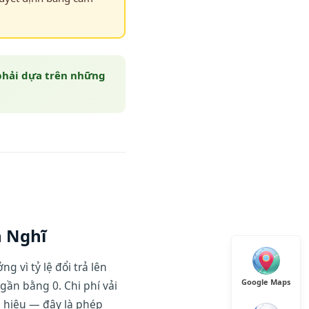
phải dựa trên những
n Nghĩ
 vì tỷ lệ đổi trả lên
Google Maps
gần bằng 0. Chi phí vải
g hiệu — đây là phép