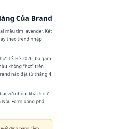
Hàng Của Brand
al màu tím lavender. Kết
ạy theo trend nhập
thực tế. Hè 2026, ba gam
u không “hot” trên
rand nào đặt từ tháng 4
 bại với nhóm khách nữ
à Nội. Form dáng phải
quyết định bằng cảm