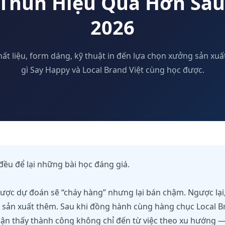
Thun Hiệu Quả Hơn Sa
2026
hất liệu, form dáng, kỹ thuật in đến lựa chọn xưởng sản xu
gì Say Happy và Local Brand Việt cùng học được.
ều để lại những bài học đáng giá.
ợc dự đoán sẽ “cháy hàng” nhưng lại bán chậm. Ngược lại,
hải sản xuất thêm. Sau khi đồng hành cùng hàng chục Local
ận thấy thành công không chỉ đến từ việc theo xu hướng 