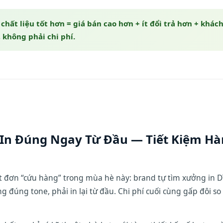
chất liệu tốt hơn = giá bán cao hơn + ít đổi trả hơn + khác
 không phải chi phí.
In Đúng Ngay Từ Đầu — Tiết Kiệm Hà
 đơn “cứu hàng” trong mùa hè này: brand tự tìm xưởng in DTG
đúng tone, phải in lại từ đầu. Chi phí cuối cùng gấp đôi so 