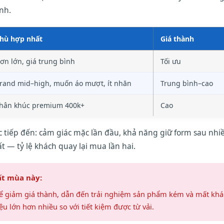
nh.
hù hợp nhất
Giá thành
ơn lớn, giá trung bình
Tối ưu
rand mid–high, muốn áo mượt, ít nhăn
Trung bình–cao
hân khúc premium 400k+
Cao
c tiếp đến: cảm giác mặc lần đầu, khả năng giữ form sau nhi
ất — tỷ lệ khách quay lại mua lần hai.
ất mùa này:
 để giảm giá thành, dẫn đến trải nghiệm sản phẩm kém và mất khá
ệu lớn hơn nhiều so với tiết kiệm được từ vải.