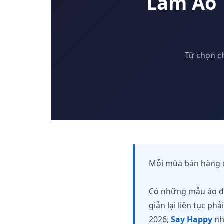
Làm Áo 
Từ chọn c
Mỗi mùa bán hàng đ
Có những mẫu áo đư
giản lại liên tục p
2026,
Say Happy
nh