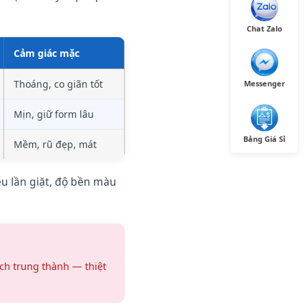
Chat Zalo
Cảm giác mặc
Thoáng, co giãn tốt
Messenger
Mịn, giữ form lâu
Bảng Giá Sỉ
Mềm, rũ đẹp, mát
ều lần giặt, độ bền màu
ch trung thành — thiệt