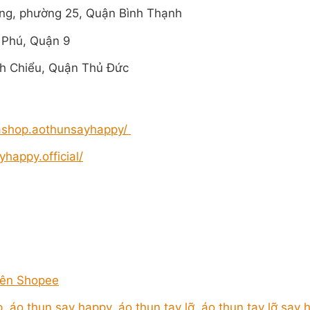
ng, phường 25, Quận Bình Thạnh
 Phú, Quận 9
h Chiểu, Quận Thủ Đức
ashop.aothunsayhappy/
happy.official/
rên Shopee
p
,
áo thun say happy
,
áo thun tay lỡ
,
áo thun tay lỡ say 