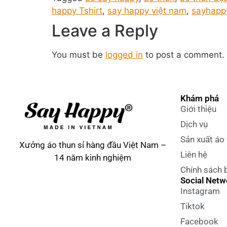
happy Tshirt
,
say happy việt nam
,
sayhappy
Leave a Reply
You must be
logged in
to post a comment.
Khám phá
Giới thiệu
Dịch vụ
Sản xuất áo
Xưởng áo thun sỉ hàng đầu Việt Nam –
Liên hệ
14 năm kinh nghiệm
Chính sách 
Social Netw
Instagram
Tiktok
Facebook