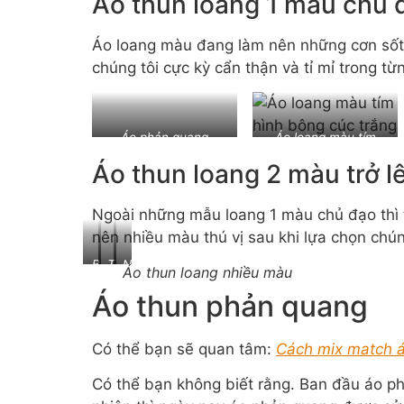
Áo thun loang 1 màu chủ 
Áo loang màu đang làm nên những cơn sốt tr
chúng tôi cực kỳ cẩn thận và tỉ mỉ trong 
Áo phản quang
Áo loang màu tím
trendy hình đầu lâu
hình bông cúc trắng
Áo thun loang 2 màu trở l
Ngoài những mẫu loang 1 màu chủ đạo thì 
nên nhiều màu thú vị sau khi lựa chọn chú
BST
Thiết
Ngoài
Áo thun loang nhiều màu
áo
kế
ra
Áo thun phản quang
thun
kết
cũng
loang
hợp
có
màu
loang
những
Có thể bạn sẽ quan tâm:
Cách mix match á
vàng
5
mẫu
và
màu
thiết
Có thể bạn không biết rằng. Ban đầu áo p
xanh
nổi
kế
than,
bật
loang