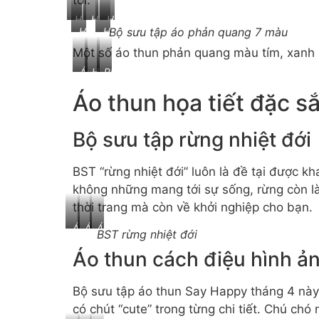
tôi.
4
Họa
Họa
Họa
chiều
Bộ sưu tập áo phản quang 7 màu
Họa
Họa
tiết
tiết
tiết
3
tiết
tiết
2X
tròn
iron
màu
Một số áo thun phản quang màu tím, xanh c
spider
fish
xoáy
man
trắng
Áo
Hình
Phản
bone
đen
phản
phản
quang
cam
Áo thun họa tiết đặc s
quang
quang
hình
hình
du
ngọn
mặt
hành
lửa
Bộ sưu tập rừng nhiệt đới
trời
vũ
trụ
BST “rừng nhiệt đới” luôn là đề tại được k
không những mang tới sự sống, rừng còn l
thời trang mà còn về khởi nghiệp cho bạn.
Áo
Áo
Áo
BST rừng nhiệt đới
thun
thun
thun
Áo thun cách điệu hình ản
họa
Say
Unisex
tiết
Happy
họa
mô
hình
tiết
Bộ sưu tập áo thun Say Happy tháng 4 này 
tả
mê
trái
có chút “cute” trong từng chi tiết. Chú ch
rừng
cung
cây