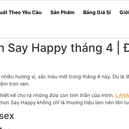
uất Theo Yêu Cầu
Sản Phẩm
Bảng Giá Sỉ
Giớ
n Say Happy tháng 4 | 
ều hương vị, sắc màu mới trong tháng 4 này. Dù là đi h
iệm trọn vẹn.
thiết kế cho ra những đứa con tinh thần của mình.
LANA
hun Say Happy không chỉ là thương hiệu làm nên tên tu
isex