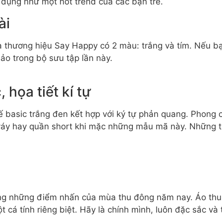
dụng như một hot trend của các bạn trẻ.
ài
a thương hiệu Say Happy có 2 màu: trắng và tím. Nếu b
ảo trong bộ sưu tập lần này.
họa tiết kí tự
ế basic trắng đen kết hợp với ký tự phản quang. Phong c
 váy hay quần short khi mặc những mẫu mã này. Những t
ong những điểm nhấn của mùa thu đông năm nay. Áo th
t cá tính riêng biệt. Hãy là chính mình, luôn đặc sắc v