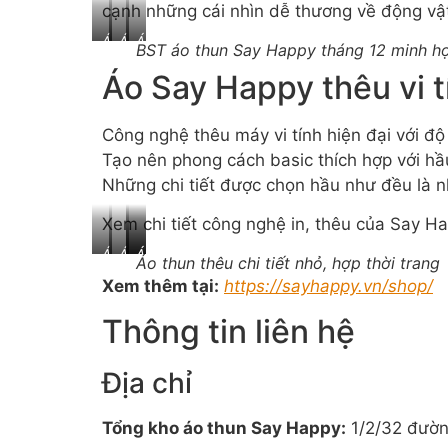
nhiệt
mới
cạnh những cái nhìn dễ thương về động vật
đới
lạ
Áo
Áo
Áo
BST áo thun Say Happy tháng 12 minh h
thun
thun
thun
Áo Say Happy thêu vi t
hình
hình
BAD
chú
mèo
CAT
chó
mới
siêu
Công nghệ thêu máy vi tính hiện đại với độ
đốm
lạ
hot
độc
Tạo nên phong cách basic thích hợp với hầ
đáo
Những chi tiết được chọn hầu như đều là 
Xem chi tiết công nghệ in, thêu của Say Ha
Áo
Áo
Áo
Áo
Áo thun thêu chi tiết nhỏ, hợp thời trang
thun
thun
thêu
thêu
Xem thêm tại:
https://sayhappy.vn/shop/
thêu
thêu
hoạt
chữ
hình
3
hình
Superory
Thông tin liên hệ
chú
màu
trắng
heo
So
đen
nhỏ
Spooky
dễ
Địa chỉ
thương
Tổng kho áo thun Say Happy:
1/2/32 đườn