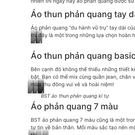
nhiên thì ngày nay áo phản quang được sử 
họa
màu
tiết
kết
Áo thun phản quang tay d
bông
hợp
hoa
họa
Áo phản quang “du hành vũ trụ” tay dài củ
mặt
tiết
cười
phản
thì đây là một trong những lựa chọn hoàn h
quang
Áo
Áo
phản
phản
Áo thun phản quang basic, 
quang
quang
vũ
vũ
trụ
trụ
Bên cạnh đó không thể thiếu những thiết k
tay
tay
bật. Bạn có thể mix cùng quần jean, chân
dài
dài
màu
màu
mùa thu đông vui vẻ và hoài niệm!
trắng
tím
ÁO
Áo
Áo
Áo
BST áo thun phản quang kí tự
thun
thun
thun
thun
Áo phản quang 7 màu
phản
phản
phản
phản
quang
quang
quang
quang
kí
hán
kí
kí
BST áo phản quang 7 màu cũng là một tr
hiệu
tự
hiệu
hiệu
tự tin về bản thân. Mỗi màu sắc tạo nên mộ
nike
mũi
mũi
tên
tên