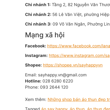
Chi nhánh 1:
Tầng 2, 82 Nguyễn Văn Thươ
Chi nhánh 2:
56 Lê Văn Việt, phường Hiệp
Chi nhánh 3:
09 Võ Văn Ngân, Phường Lin
Mạng xã hội
Facebook:
https://www.facebook.com/lan
Instagram:
https://www.instagram.com/say
Shopee:
https://shopee.vn/sayhappyvn
Email: sayhappy.vn@gmail.com
Hotline:
028 6280 6220
Phone: 093 2644 120
Xem thêm:
Những shop bán áo thun đẹp t
Tagged
áo say happy
,
áo thun
,
áo thun đẹ