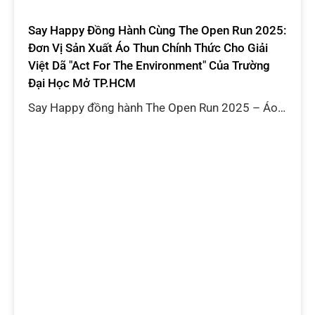
dòng hàng áo thun
kho phôi sẵn
giao hàng toàn quốc
đa dang mẫu mã
Qc kĩ
kiểm tra chất lượng
Bài viết mới