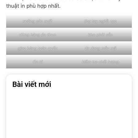
mà còn
kể câu chuyện thương hiệu rõ ràng hơn
.
Say Happy – Xưởng áo
thun đồng hành cùng
Local Brand
13 năm kinh nghiệm sản xuất & gia công áo
thun
Chủ động xưởng – máy – quy trình QC
Tư vấn
đúng kỹ thuật cho từng form áo &
chất vải
Nhận đơn từ
100 sản phẩm
, có test mẫu
trước khi chạy số lượng
Say Happy đã ứng dụng các kỹ thuật in này trong
nhiều dự án thực tế, tiêu biểu là
dự án sản xuất
áo thun cho Samsung trong hành trình Incentive