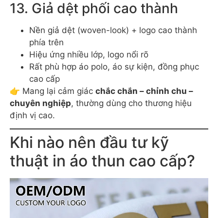
👉 Giải pháp
cân bằng giữa thẩm mỹ – chi phí –
trọng lượng áo
cho Local Brand.
13. Giả dệt phối cao thành