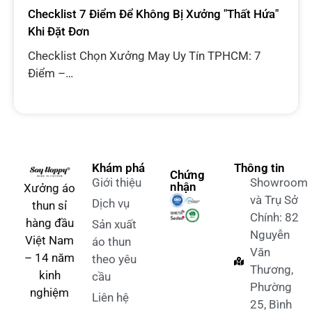
Vì Sao Xưởng Cũ Hay Trễ Hẹn - Và Cách Nhận
Diện Trước Khi Ký Hợp Đồng
Vì Sao Xưởng Cũ Hay Trễ Hẹn – Cách Nhận…
Say Happy Đồng Hành Cùng The Open Run 2025:
Đơn Vị Sản Xuất Áo Thun Chính Thức Cho Giải