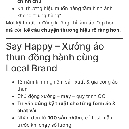
phía trên
Hiệu ứng nhiều lớp, logo nổi rõ
Rất phù hợp áo polo, áo sự kiện, đồng phục
cao cấp
👉 Mang lại cảm giác
chắc chắn – chỉnh chu –
chuyên nghiệp
, thường dùng cho thương hiệu
định vị cao.
Khi nào nên đầu tư kỹ
thuật in áo thun cao cấp?