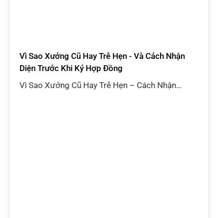
Châu Âu 2025
.
Liên hệ tư vấn kỹ thuật in
áo thun
Say Happy – Xưởng áo thun 13 năm kinh nghiệm
📍 82 Nguyễn Văn Thương, P.25, Bình Thạnh,
TP.HCM
📲 Zalo / Hotline:
0964 416 969
🌐 Website:
www.sayhappy.vn
👉 Say Happy nhận tư vấn & sản xuất áo thun
theo yêu cầu từ
100 sản phẩm
, phù hợp Local
Brand, doanh nghiệp & dự án sự kiện cao cấp.
Liên hệ Zalo
0964 416 969
để được tư vấn kỹ
thuật in phù hợp nhất.
xưởng sản xuất
thợ tay nghề cao