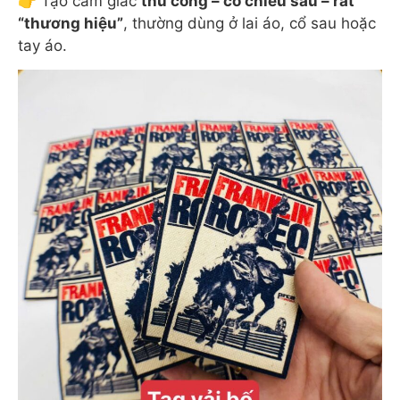
👉 Tạo cảm giác
thủ công – có chiều sâu – rất
“thương hiệu”
, thường dùng ở lai áo, cổ sau hoặc
tay áo.