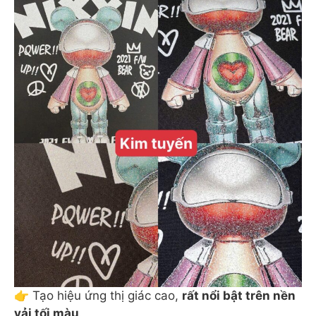
👉 Tạo hiệu ứng thị giác cao,
rất nổi bật trên nền
vải tối màu
.