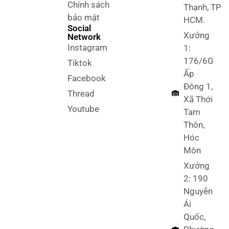
Việt Dã "Act For The Environment" Của Trường
Đại Học Mở TP.HCM
Say Happy đồng hành The Open Run 2025 – Áo…
Checklist 7 Điểm Để Không Bị Xưởng "Thất Hứa"
Khi Đặt Đơn
Checklist Chọn Xưởng May Uy Tín TPHCM: 7