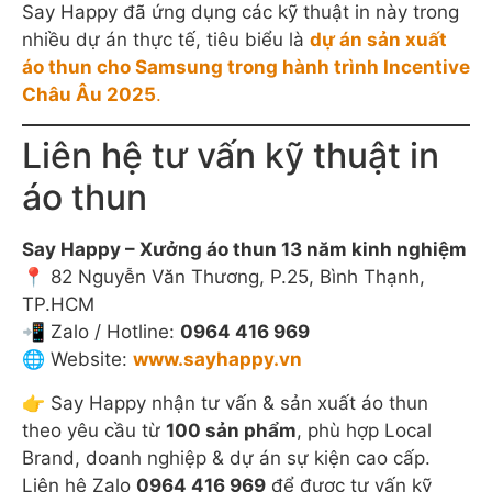
4
Khi Local Brand muốn
khác biệt
thay vì chạy
theo số lượng
Khi doanh nghiệp cần áo sự kiện
đẹp – bền –
chỉnh chu
Khi thương hiệu muốn nâng tầm hình ảnh,
không “đụng hàng”
Một kỹ thuật in đúng không chỉ làm áo đẹp hơn,