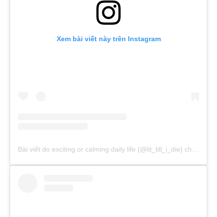
Xem bài viết này trên Instagram
Bài viết do exciting or calming daily life (@lit_till_i_die) chia sẻ