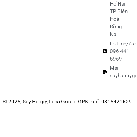
Hố Nai,
TP Biên
Hoà,
Đồng
Nai
Hotline/Zal
096 441
6969
Mail:
sayhappyg
© 2025, Say Happy, Lana Group. GPKD số: 0315421629