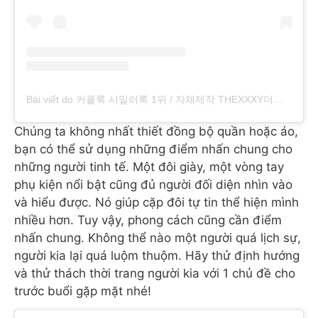
Bài viết do 커플룩 시밀러룩 1위 / 자체제작 THEXXXY더엑스 (@the_x.x.x.y) chia sẻ
Chúng ta không nhất thiết đồng bộ quần hoặc áo,
bạn có thể sử dụng những điểm nhấn chung cho
những người tinh tế. Một đôi giày, một vòng tay
phụ kiện nổi bật cũng đủ người đối diện nhìn vào
và hiểu được. Nó giúp cặp đôi tự tin thể hiện mình
nhiều hơn. Tuy vậy, phong cách cũng cần điểm
nhấn chung. Không thể nào một người quá lịch sự,
người kia lại quá luộm thuộm. Hãy thử định hướng
và thử thách thời trang người kia với 1 chủ đề cho
trước buổi gặp mặt nhé!