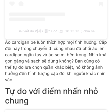
Bài viết do 리세커플?‍♀️?‍♂️ (@_18.12.13_) chia sẻ
Áo cardigan be luôn thích hợp mọi tình huống. Cặp
đôi này trong chuyến đi cùng nhau đã phối áo len
cardigan ngắn tay và áo sơ mi bên trong. Nhìn khá
gọn gàng và sạch sẽ đúng không? Bạn cũng có
thể tự do lựa chọn quần khác biệt, nó không ảnh
hưởng đến hình tượng cặp đôi khi người khác nhìn
vào.
Tự do với điểm nhấn nhỏ
chung