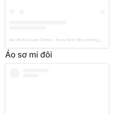
Bài viết do Couple Clothes – Korea Style (@ys.clothing_) chia sẻ
Áo sơ mi đôi