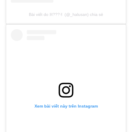
Bài viết do ℍ???✌︎︎ (@_halusan) chia sẻ
Xem bài viết này trên Instagram