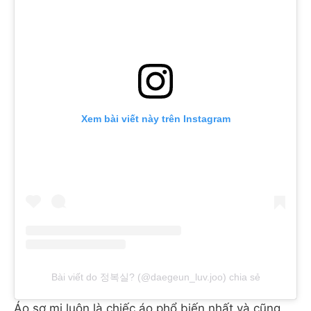
Xem bài viết này trên Instagram
Bài viết do 정복실? (@daegeun_luv.joo) chia sẻ
Áo sơ mi luôn là chiếc áo phổ biến nhất và cũng