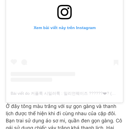
Xem bài viết này trên Instagram
Bài viết do 커플룩 시밀러룩 : 밀리언웨이즈 ??‍???‍?❤️‍? (@millionways2) chia sẻ
Ở đây tông màu trắng với sự gọn gàng và thanh
lịch được thể hiện khi đi cùng nhau của cặp đôi.
Bạn trai sử dụng áo sơ mi, quần đen gọn gàng. Cô
gái sử dụng chiếc váy trắng khá thanh lịch. Hai