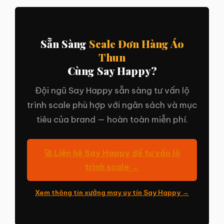
Sẵn Sàng
Scale Đơn Hàng Áo
Thun
Cùng Say Happy?
Đội ngũ Say Happy sẵn sàng tư vấn lộ
trình scale phù hợp với ngân sách và mục
tiêu của brand — hoàn toàn miễn phí.
🚀 Liên hệ Say Happy để tư vấn lộ
trình scale →
Xem thông tin xưởng may uy tín Say Happy →