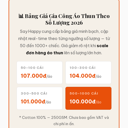
📊 Bảng Giá Gia Công Áo Thun Theo
Số Lượng 2026
Say Happy cung cấp bảng giá minh bạch, cập
nhật real-time theo từng ngưỡng số lượng — từ
50 đến 1000+ chiếc. Giá giảm rõ rệt khi
scale
đơn hàng áo thun
lên số lượng lớn hơn.
50–100 CÁI
100–300 CÁI
107.000đ
104.000đ
/áo
/áo
300–500 CÁI
500–1000 CÁI
101.000đ
100.000đ
/áo
/áo
* Cotton 100% — 250GSM. Chưa bao gồm VAT và
chi phí in ấn.