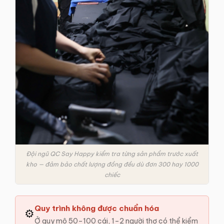
Đội ngũ QC Say Happy kiểm tra từng sản phẩm trước xuất
kho — đảm bảo chất lượng đồng đều dù đơn 300 hay 1000
chiếc
Quy trình không được chuẩn hóa
⚙️
Ở quy mô 50–100 cái, 1–2 người thợ có thể kiểm