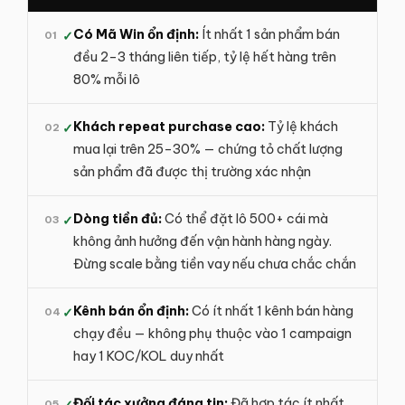
Có Mã Win ổn định:
Ít nhất 1 sản phẩm bán
01
✓
đều 2–3 tháng liên tiếp, tỷ lệ hết hàng trên
80% mỗi lô
Khách repeat purchase cao:
Tỷ lệ khách
02
✓
mua lại trên 25–30% — chứng tỏ chất lượng
sản phẩm đã được thị trường xác nhận
Dòng tiền đủ:
Có thể đặt lô 500+ cái mà
03
✓
không ảnh hưởng đến vận hành hàng ngày.
Đừng scale bằng tiền vay nếu chưa chắc chắn
Kênh bán ổn định:
Có ít nhất 1 kênh bán hàng
04
✓
chạy đều — không phụ thuộc vào 1 campaign
hay 1 KOC/KOL duy nhất
Đối tác xưởng đáng tin:
Đã hợp tác ít nhất
05
✓