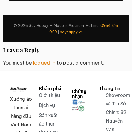
© 2026 Say Happy — Made in Vietnam. Hotline:
0964 416
969
|
sayhappy.vn
Leave a Reply
You must be
logged in
to post a comment.
Khám phá
Thông tin
Chứng
Giới thiệu
Showroom
nhận
Xưởng áo
và Trụ Sở
Dịch vụ
thun sỉ
Chính: 82
Sản xuất
hàng đầu
Nguyễn
áo thun
Việt Nam
Văn