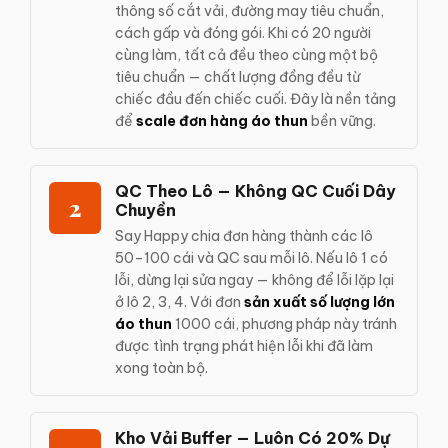
thông số cắt vải, đường may tiêu chuẩn,
cách gấp và đóng gói. Khi có 20 người
cùng làm, tất cả đều theo cùng một bộ
tiêu chuẩn — chất lượng đồng đều từ
chiếc đầu đến chiếc cuối. Đây là nền tảng
để
scale đơn hàng áo thun
bền vững.
QC Theo Lô — Không QC Cuối Dây
2
Chuyền
Say Happy chia đơn hàng thành các lô
50–100 cái và QC sau mỗi lô. Nếu lô 1 có
lỗi, dừng lại sửa ngay — không để lỗi lặp lại
ở lô 2, 3, 4. Với đơn
sản xuất số lượng lớn
áo thun
1000 cái, phương pháp này tránh
được tình trạng phát hiện lỗi khi đã làm
xong toàn bộ.
Kho Vải Buffer — Luôn Có 20% Dự