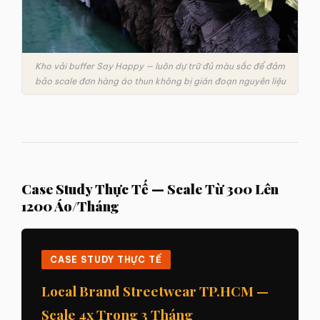
Kho vải buffer Say Happy — luôn dự trữ đủ màu sắc để đảm
bảo scale đơn hàng áo thun không bị gián đoạn nguyên liệu
Case Study Thực Tế — Scale Từ 300 Lên
1200 Áo/Tháng
CASE STUDY THỰC TẾ
Local Brand Streetwear TP.HCM —
Scale 4x Trong 3 Tháng