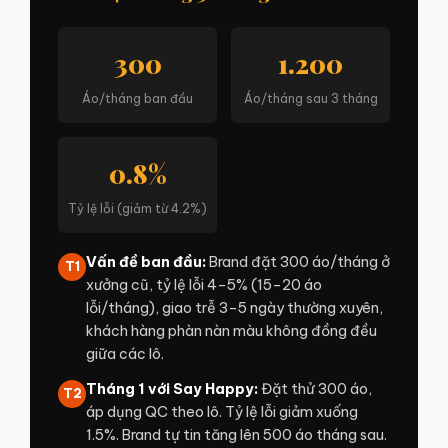
300
1.200
Áo/tháng ban đầu
Áo/tháng sau 3 tháng
0.8%
Tỷ lệ lỗi (giảm từ 4.2%)
Vấn đề ban đầu:
Brand đặt 300 áo/tháng ở
T1
xưởng cũ, tỷ lệ lỗi 4–5% (15–20 áo
lỗi/tháng), giao trễ 3–5 ngày thường xuyên,
khách hàng phàn nàn màu không đồng đều
giữa các lô.
Tháng 1 với Say Happy:
Đặt thử 300 áo,
T2
áp dụng QC theo lô. Tỷ lệ lỗi giảm xuống
1.5%. Brand tự tin tăng lên 500 áo tháng sau.