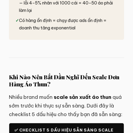
— lỗi 4–5% nhân với 1000 cái = 40–50 áo phải
làm lại
✓
Có hàng ổn định = chạy được ads ổn định =
doanh thu tăng exponential
Khi Nào Nên Bắt Đầu Nghĩ Đến Scale Đơn
Hàng Áo Thun?
Nhiều brand muốn
scale sản xuất áo thun
quá
sớm trước khi thực sự sẵn sàng. Dưới đây là
checklist 5 dấu hiệu cho thấy bạn đã sẵn sàng:
✅ CHECKLIST 5 DẤU HIỆU SẴN SÀNG SCALE