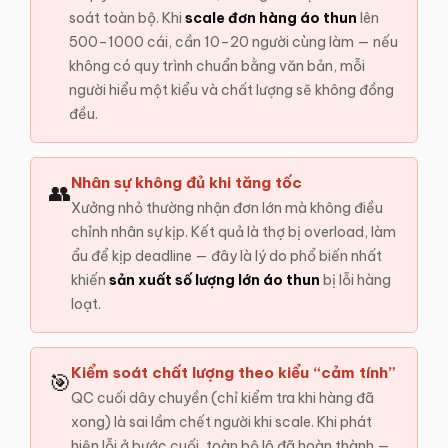
soát toàn bộ. Khi
scale đơn hàng áo thun
lên
500–1000 cái, cần 10–20 người cùng làm — nếu
không có quy trình chuẩn bằng văn bản, mỗi
người hiểu một kiểu và chất lượng sẽ không đồng
đều.
Nhân sự không đủ khi tăng tốc
👥
Xưởng nhỏ thường nhận đơn lớn mà không điều
chỉnh nhân sự kịp. Kết quả là thợ bị overload, làm
ẩu để kịp deadline — đây là lý do phổ biến nhất
khiến
sản xuất số lượng lớn áo thun
bị lỗi hàng
loạt.
Kiểm soát chất lượng theo kiểu “cảm tính”
🎯
QC cuối dây chuyền (chỉ kiểm tra khi hàng đã
xong) là sai lầm chết người khi scale. Khi phát
hiện lỗi ở bước cuối, toàn bộ lô đã hoàn thành —