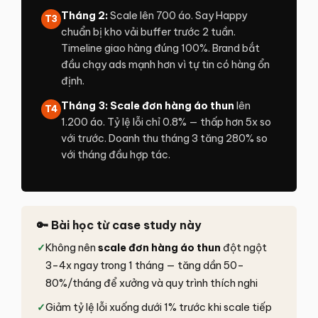
Tháng 2:
Scale lên 700 áo. Say Happy
T3
chuẩn bị kho vải buffer trước 2 tuần.
Timeline giao hàng đúng 100%. Brand bắt
đầu chạy ads mạnh hơn vì tự tin có hàng ổn
định.
Tháng 3:
Scale đơn hàng áo thun
lên
T4
1.200 áo. Tỷ lệ lỗi chỉ 0.8% — thấp hơn 5x so
với trước. Doanh thu tháng 3 tăng 280% so
với tháng đầu hợp tác.
🔑 Bài học từ case study này
✓
Không nên
scale đơn hàng áo thun
đột ngột
3–4x ngay trong 1 tháng — tăng dần 50–
80%/tháng để xưởng và quy trình thích nghi
✓
Giảm tỷ lệ lỗi xuống dưới 1% trước khi scale tiếp