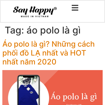
Tag:
áo polo là gì
Áo polo là gì? Những cách
phối đồ LẠ nhất và HOT
nhất năm 2020