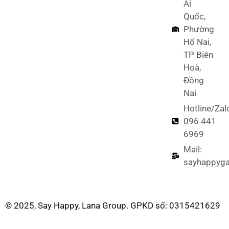
Ái
Quốc,
Phường
Hố Nai,
TP Biên
Hoà,
Đồng
Nai
Hotline/Zal
096 441
6969
Mail:
sayhappyg
© 2025, Say Happy, Lana Group. GPKD số: 0315421629