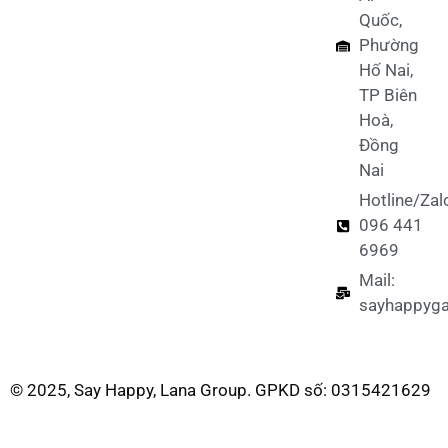
Quốc,
Phường
Hố Nai,
TP Biên
Hoà,
Đồng
Nai
Hotline/Zal
096 441
6969
Mail:
sayhappyg
© 2025, Say Happy, Lana Group. GPKD số: 0315421629