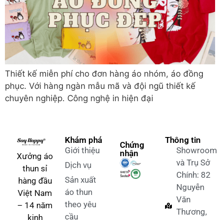
Thiết kế miễn phí cho đơn hàng áo nhóm, áo đồng
phục. Với hàng ngàn mẫu mã và đội ngũ thiết kế
chuyên nghiệp. Công nghệ in hiện đại
Khám phá
Thông tin
Chứng
Giới thiệu
Showroom
nhận
Xưởng áo
và Trụ Sở
Dịch vụ
thun sỉ
Chính: 82
Sản xuất
hàng đầu
Nguyễn
áo thun
Việt Nam
Văn
theo yêu
– 14 năm
Thương,
cầu
kinh