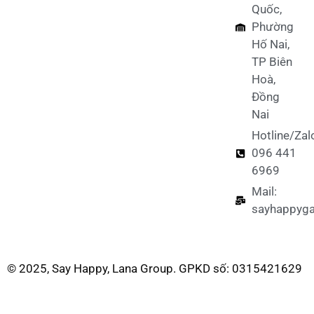
Quốc,
Phường
Hố Nai,
TP Biên
Hoà,
Đồng
Nai
Hotline/Zal
096 441
6969
Mail:
sayhappyg
© 2025, Say Happy, Lana Group. GPKD số: 0315421629