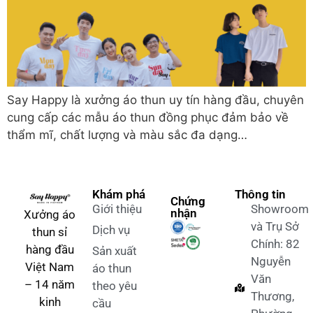
Say Happy là xưởng áo thun uy tín hàng đầu, chuyên
cung cấp các mẫu áo thun đồng phục đảm bảo về
thẩm mĩ, chất lượng và màu sắc đa dạng…
Khám phá
Thông tin
Chứng
Giới thiệu
Showroom
nhận
Xưởng áo
và Trụ Sở
Dịch vụ
thun sỉ
Chính: 82
hàng đầu
Sản xuất
Nguyễn
Việt Nam
áo thun
Văn
– 14 năm
theo yêu
Thương,
kinh
cầu