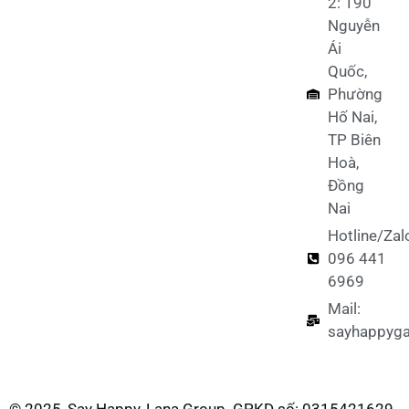
2: 190
Nguyễn
Ái
Quốc,
Phường
Hố Nai,
TP Biên
Hoà,
Đồng
Nai
Hotline/Zal
096 441
6969
Mail:
sayhappyg
© 2025, Say Happy, Lana Group. GPKD số: 0315421629