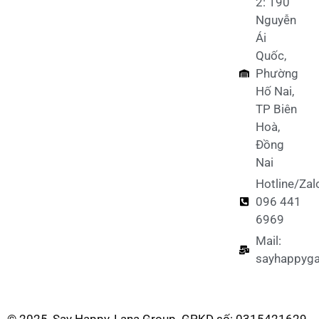
2: 190
Nguyễn
Ái
Quốc,
Phường
Hố Nai,
TP Biên
Hoà,
Đồng
Nai
Hotline/Zal
096 441
6969
Mail:
sayhappyg
© 2025, Say Happy, Lana Group. GPKD số: 0315421629