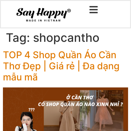
Tag:
shopcantho
TOP 4 Shop Quần Áo Cần
Thơ Đẹp | Giá rẻ | Đa dạng
mẫu mã