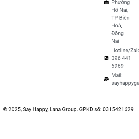
Phường
Hố Nai,
TP Biên
Hoà,
Đồng
Nai
Hotline/Zal
096 441
6969
Mail:
sayhappyg
© 2025, Say Happy, Lana Group. GPKD số: 0315421629