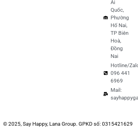
Ái
Quốc,
Phường
Hố Nai,
TP Biên
Hoà,
Đồng
Nai
Hotline/Zal
096 441
6969
Mail:
sayhappyg
© 2025, Say Happy, Lana Group. GPKD số: 0315421629