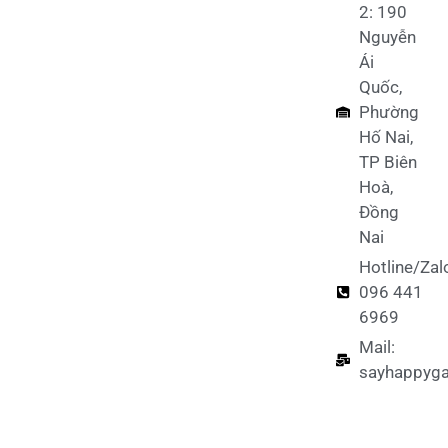
2: 190
Nguyễn
Ái
Quốc,
Phường
Hố Nai,
TP Biên
Hoà,
Đồng
Nai
Hotline/Zal
096 441
6969
Mail:
sayhappyg