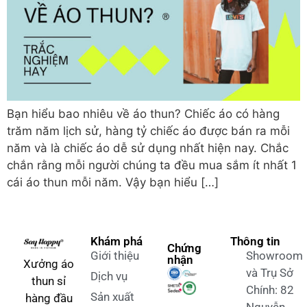
Bạn hiểu bao nhiêu về áo thun? Chiếc áo có hàng
trăm năm lịch sử, hàng tỷ chiếc áo được bán ra mỗi
năm và là chiếc áo dễ sử dụng nhất hiện nay. Chắc
chắn rằng mỗi người chúng ta đều mua sắm ít nhất 1
cái áo thun mỗi năm. Vậy bạn hiểu […]
Khám phá
Thông tin
Chứng
Giới thiệu
Showroom
nhận
Xưởng áo
và Trụ Sở
Dịch vụ
thun sỉ
Chính: 82
Sản xuất
hàng đầu
Nguyễn