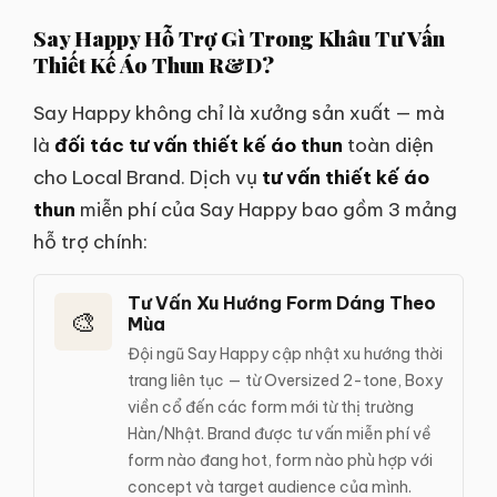
Say Happy Hỗ Trợ Gì Trong Khâu Tư Vấn
Thiết Kế Áo Thun R&D?
Say Happy không chỉ là xưởng sản xuất — mà
là
đối tác tư vấn thiết kế áo thun
toàn diện
cho Local Brand. Dịch vụ
tư vấn thiết kế áo
thun
miễn phí của Say Happy bao gồm 3 mảng
hỗ trợ chính:
Tư Vấn Xu Hướng Form Dáng Theo
🎨
Mùa
Đội ngũ Say Happy cập nhật xu hướng thời
trang liên tục — từ Oversized 2-tone, Boxy
viền cổ đến các form mới từ thị trường
Hàn/Nhật. Brand được tư vấn miễn phí về
form nào đang hot, form nào phù hợp với
concept và target audience của mình.