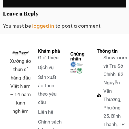
Leave a Reply
You must be
logged in
to post a comment.
Khám phá
Thông tin
Chứng
Giới thiệu
Showroom
nhận
Xưởng áo
và Trụ Sở
Dịch vụ
thun sỉ
Chính: 82
Sản xuất
hàng đầu
Nguyễn
áo thun
Việt Nam
Văn
theo yêu
– 14 năm
Thương,
cầu
kinh
Phường
nghiệm
Liên hệ
25, Bình
Chính sách
Thạnh, TP