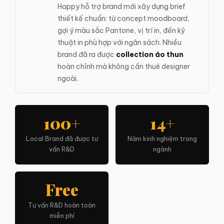
Happy hỗ trợ brand mới xây dựng brief
thiết kế chuẩn: từ concept moodboard,
gợi ý màu sắc Pantone, vị trí in, đến kỹ
thuật in phù hợp với ngân sách. Nhiều
brand đã ra được
collection áo thun
hoàn chỉnh mà không cần thuê designer
ngoài.
100+
14+
Local Brand đã được tư
Năm kinh nghiệm trong
vấn R&D
ngành
Free
Tư vấn R&D hoàn toàn
miễn phí