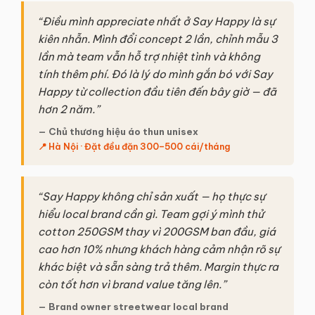
“Điều mình appreciate nhất ở Say Happy là sự
kiên nhẫn. Mình đổi concept 2 lần, chỉnh mẫu 3
lần mà team vẫn hỗ trợ nhiệt tình và không
tính thêm phí. Đó là lý do mình gắn bó với Say
Happy từ collection đầu tiên đến bây giờ — đã
hơn 2 năm.”
— Chủ thương hiệu áo thun unisex
📍 Hà Nội · Đặt đều đặn 300–500 cái/tháng
“Say Happy không chỉ sản xuất — họ thực sự
hiểu local brand cần gì. Team gợi ý mình thử
cotton 250GSM thay vì 200GSM ban đầu, giá
cao hơn 10% nhưng khách hàng cảm nhận rõ sự
khác biệt và sẵn sàng trả thêm. Margin thực ra
còn tốt hơn vì brand value tăng lên.”
— Brand owner streetwear local brand