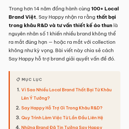
Trong hơn 14 năm đồng hành cùng
100+ Local
Brand Việt
, Say Happy nhận ra rằng
thất bại
trong khâu R&D và tư vấn thiết kế áo thun
là
nguyên nhân số 1 khiến nhiều brand không thể
ra mắt đúng hạn — hoặc ra mắt với collection
không như kỳ vọng. Bài viết này chia sẻ cách
Say Happy hỗ trợ brand giải quyết vấn đề đó.
📋 MỤC LỤC
Vì Sao Nhiều Local Brand Thất Bại Từ Khâu
Lên Ý Tưởng?
Say Happy Hỗ Trợ Gì Trong Khâu R&D?
Quy Trình Làm Việc Từ Lần Đầu Liên Hệ
Những Brand Đã Tin Tưởng Say Happy