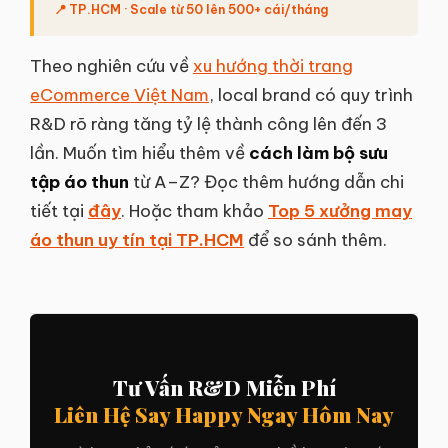
📍 TP.HCM · Scale từ 50 lên 500+ cái/tháng
Theo nghiên cứu về
xu hướng thời trang
eCommerce Việt Nam
, local brand có quy trình
R&D rõ ràng tăng tỷ lệ thành công lên đến 3
lần. Muốn tìm hiểu thêm về
cách làm bộ sưu
tập áo thun
từ A–Z? Đọc thêm hướng dẫn chi
tiết tại
đây
. Hoặc tham khảo
Top 5 xưởng may
áo thun uy tín tại TP.HCM
để so sánh thêm.
Tư Vấn R&D Miễn Phí
Liên Hệ Say Happy Ngay Hôm Nay