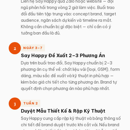
Liên hệ Say Happy qua Zalo hoặc website — đội
ngũ phản hồi trong vòng 2 giờ làm việc. Buổi trao
đổi đầu tiên tập trung vào: concept brand, target
audience, ngân sách dự kiến và timeline ra mắt.
Không cần chuẩn bị gì đặc biệt — chỉ cần có ý
tưởng ban đầu là đủ.
2
NGÀY 3–7
Say Happy Đề Xuất 2–3 Phương Án
Dựa trên buổi trao đổi, Say Happy chuẩn bị 2–3
phương án cụ thể về: chất liệu vải (loại, GSM), form
dáng, màu sắc đề xuất và kỹ thuật in phù hợp —
kèm báo giá chi tiết cho từng phương án. Brand tự
quyết định chọn phương án nào phù hợp nhất.
3
TUẦN 2
Duyệt Mẫu Thiết Kế & Rập Kỹ Thuật
Say Happy cung cấp rập kỹ thuật và bảng thông số
chi tiết để brand duyệt trước khi cắt vải. Nếu brand