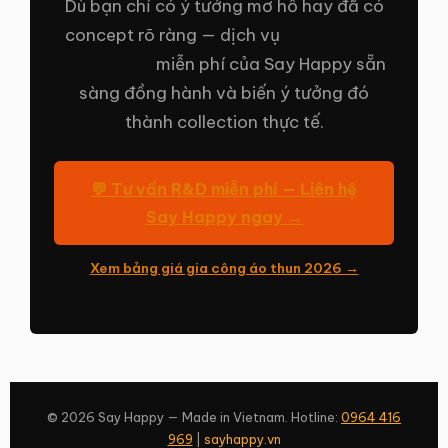
Dù bạn chỉ có ý tưởng mơ hồ hay đã có
concept rõ ràng — dịch vụ
tư vấn thiết
kế áo thun
miễn phí của Say Happy sẵn
sàng đồng hành và biến ý tưởng đó
thành collection thực tế.
💬 Tư vấn R&D miễn phí — Liên hệ
Say Happy ngay →
Xem bảng giá gia công áo thun 2026 →
© 2026 Say Happy — Made in Vietnam. Hotline:
0964 416
969
|
sayhappy.vn