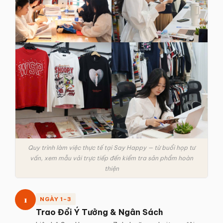
Quy trình làm việc thực tế tại Say Happy — từ buổi họp tư
vấn, xem mẫu vải trực tiếp đến kiểm tra sản phẩm hoàn
thiện
1
NGÀY 1–3
Trao Đổi Ý Tưởng & Ngân Sách