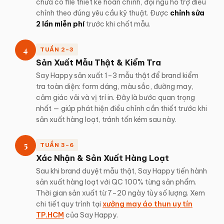
chưa có file thiết kế hoàn chỉnh, đội ngũ hỗ trợ điều
chỉnh theo đúng yêu cầu kỹ thuật. Được
chỉnh sửa
2 lần miễn phí
trước khi chốt mẫu.
4
TUẦN 2–3
Sản Xuất Mẫu Thật & Kiểm Tra
Say Happy sản xuất 1–3 mẫu thật để brand kiểm
tra toàn diện: form dáng, màu sắc, đường may,
cảm giác vải và vị trí in. Đây là bước quan trọng
nhất — giúp phát hiện điều chỉnh cần thiết trước khi
sản xuất hàng loạt, tránh tốn kém sau này.
5
TUẦN 3–6
Xác Nhận & Sản Xuất Hàng Loạt
Sau khi brand duyệt mẫu thật, Say Happy tiến hành
sản xuất hàng loạt với QC 100% từng sản phẩm.
Thời gian sản xuất từ 7–20 ngày tùy số lượng. Xem
chi tiết quy trình tại
xưởng may áo thun uy tín
TP.HCM
của Say Happy.