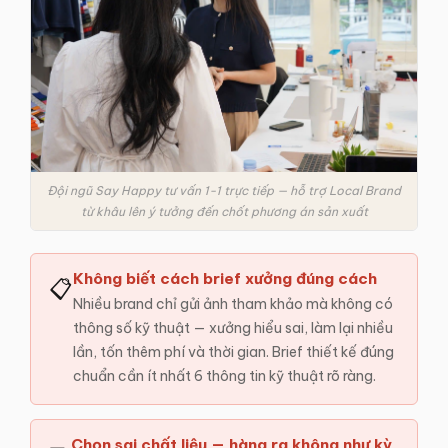
Đội ngũ Say Happy tư vấn 1-1 trực tiếp — hỗ trợ Local Brand
từ khâu lên ý tưởng đến chốt phương án sản xuất
Không biết cách brief xưởng đúng cách
📋
Nhiều brand chỉ gửi ảnh tham khảo mà không có
thông số kỹ thuật — xưởng hiểu sai, làm lại nhiều
lần, tốn thêm phí và thời gian. Brief thiết kế đúng
chuẩn cần ít nhất 6 thông tin kỹ thuật rõ ràng.
Chọn sai chất liệu — hàng ra không như kỳ