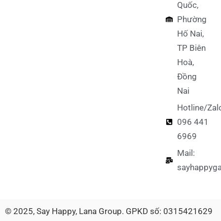
Quốc,
Phường
Hố Nai,
TP Biên
Hoà,
Đồng
Nai
Hotline/Zal
096 441
6969
Mail:
sayhappyg
© 2025, Say Happy, Lana Group. GPKD số: 0315421629