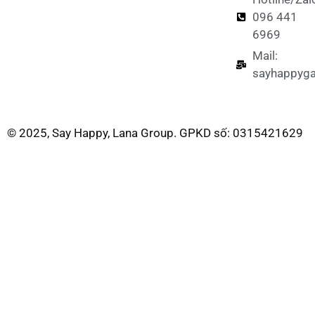
096 441
6969
Mail:
sayhappyg
© 2025, Say Happy, Lana Group. GPKD số: 0315421629