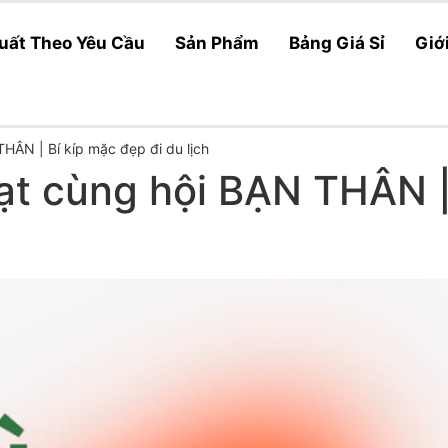
uất Theo Yêu Cầu
Sản Phẩm
Bảng Giá Sỉ
Giớ
THÂN | Bí kíp mặc đẹp đi du lịch
Lạt cùng hội BẠN THÂN |