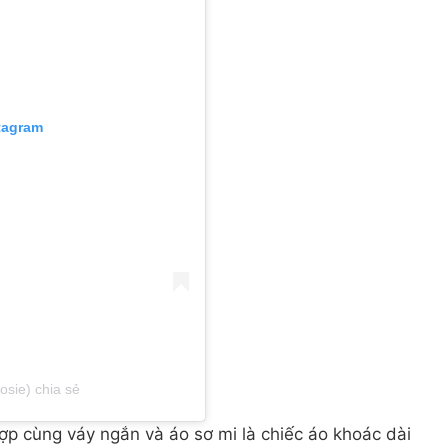
stagram
osie) chia sẻ
hợp cùng váy ngắn và áo sơ mi là chiếc áo khoác dài