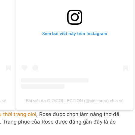
Xem bài viết này trên Instagram
 sẻ
Bài viết do O!OiCOLLECTION (@oioikorea) chia sẻ
 thời trang oioi
, Rose được chọn làm nàng thơ để
c. Trang phục của Rose được đăng gần đây là áo