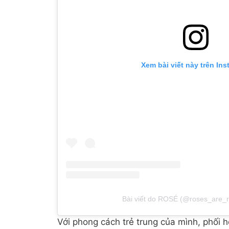
Xem bài viết này trên In
Bài viết do ROSÉ (@roses_are_r
Với phong cách trẻ trung của mình, phối 