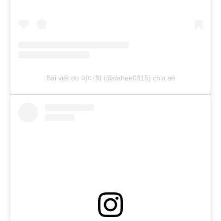
Bài viết do 이다희 (@dahee0315) chia sẻ