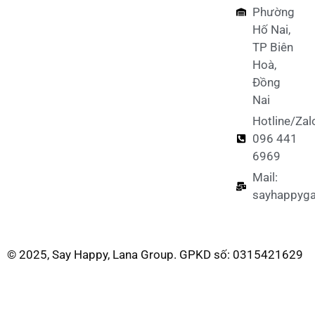
Phường
Hố Nai,
TP Biên
Hoà,
Đồng
Nai
Hotline/Zal
096 441
6969
Mail:
sayhappyg
© 2025, Say Happy, Lana Group. GPKD số: 0315421629