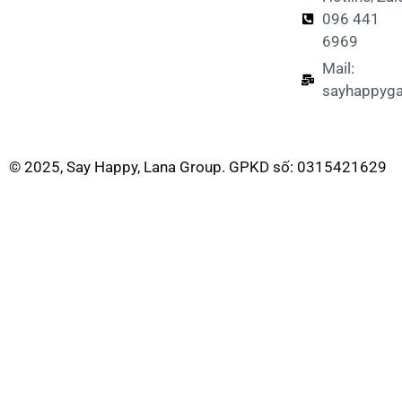
096 441
6969
Mail:
sayhappyg
© 2025, Say Happy, Lana Group. GPKD số: 0315421629