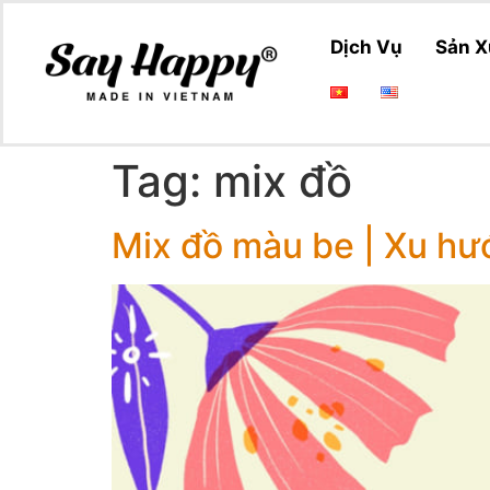
Dịch Vụ
Sản X
Tag:
mix đồ
Mix đồ màu be | Xu hư