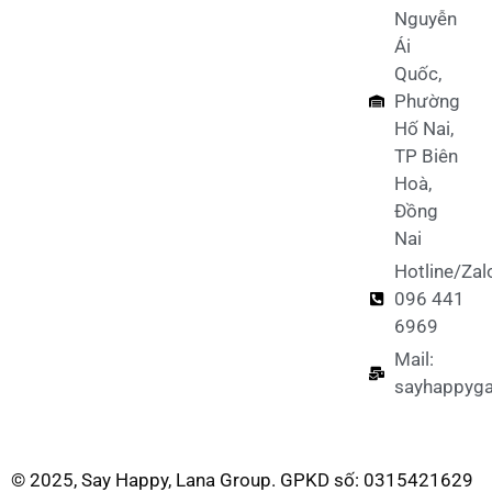
Nguyễn
Ái
Quốc,
Phường
Hố Nai,
TP Biên
Hoà,
Đồng
Nai
Hotline/Zal
096 441
6969
Mail:
sayhappyg
© 2025, Say Happy, Lana Group. GPKD số: 0315421629