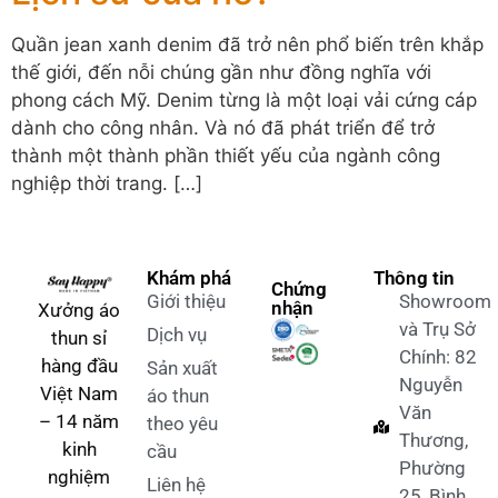
Quần jean xanh denim đã trở nên phổ biến trên khắp
thế giới, đến nỗi chúng gần như đồng nghĩa với
phong cách Mỹ. Denim từng là một loại vải cứng cáp
dành cho công nhân. Và nó đã phát triển để trở
thành một thành phần thiết yếu của ngành công
nghiệp thời trang. […]
Khám phá
Thông tin
Chứng
Giới thiệu
Showroom
nhận
Xưởng áo
và Trụ Sở
Dịch vụ
thun sỉ
Chính: 82
hàng đầu
Sản xuất
Nguyễn
Việt Nam
áo thun
Văn
– 14 năm
theo yêu
Thương,
kinh
cầu
Phường
nghiệm
Liên hệ
25, Bình