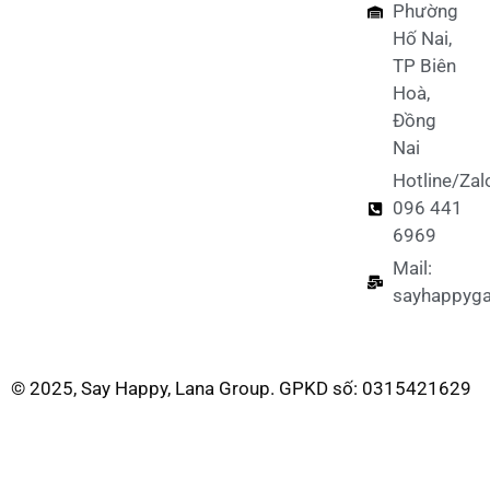
Phường
Hố Nai,
TP Biên
Hoà,
Đồng
Nai
Hotline/Zal
096 441
6969
Mail:
sayhappyg
© 2025, Say Happy, Lana Group. GPKD số: 0315421629